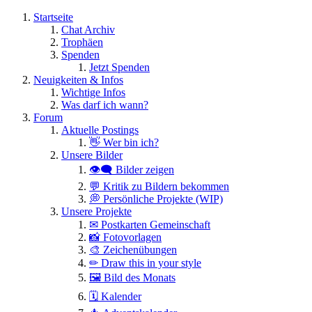
Startseite
Chat Archiv
Trophäen
Spenden
Jetzt Spenden
Neuigkeiten & Infos
Wichtige Infos
Was darf ich wann?
Forum
Aktuelle Postings
👋 Wer bin ich?
Unsere Bilder
👁️‍🗨️ Bilder zeigen
💬 Kritik zu Bildern bekommen
💭 Persönliche Projekte (WIP)
Unsere Projekte
✉ Postkarten Gemeinschaft
📸 Fotovorlagen
🎨 Zeichenübungen
✏ Draw this in your style
🖼 Bild des Monats
🗓 Kalender