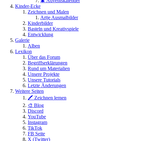
🎄 Adventskalender
Kinder-Ecke
Zeichnen und Malen
Artje Ausmalbilder
Kinderbilder
Basteln und Kreativspiele
Entwicklung
Galerie
Alben
Lexikon
Über das Forum
Begriffserklärungen
Rund um Materialien
Unsere Projekte
Unsere Tutorials
Letzte Änderungen
Weitere Seiten
🖍 Zeichnen lernen
🎨 Blog
Discord
YouTube
Instagram
TikTok
FB Seite
X (Twitter)