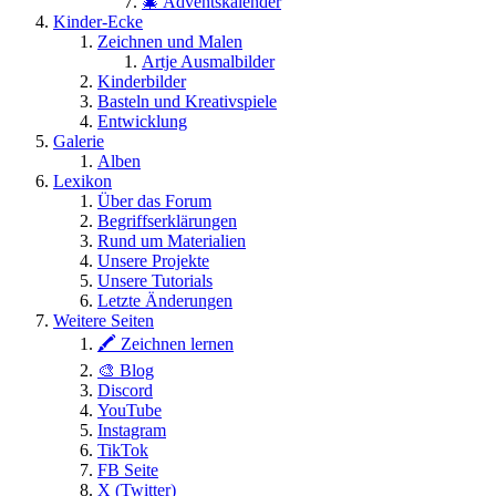
🎄 Adventskalender
Kinder-Ecke
Zeichnen und Malen
Artje Ausmalbilder
Kinderbilder
Basteln und Kreativspiele
Entwicklung
Galerie
Alben
Lexikon
Über das Forum
Begriffserklärungen
Rund um Materialien
Unsere Projekte
Unsere Tutorials
Letzte Änderungen
Weitere Seiten
🖍 Zeichnen lernen
🎨 Blog
Discord
YouTube
Instagram
TikTok
FB Seite
X (Twitter)