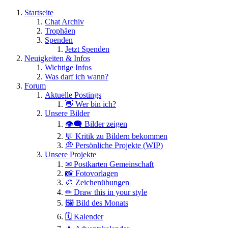
Startseite
Chat Archiv
Trophäen
Spenden
Jetzt Spenden
Neuigkeiten & Infos
Wichtige Infos
Was darf ich wann?
Forum
Aktuelle Postings
👋 Wer bin ich?
Unsere Bilder
👁️‍🗨️ Bilder zeigen
💬 Kritik zu Bildern bekommen
💭 Persönliche Projekte (WIP)
Unsere Projekte
✉ Postkarten Gemeinschaft
📸 Fotovorlagen
🎨 Zeichenübungen
✏ Draw this in your style
🖼 Bild des Monats
🗓 Kalender