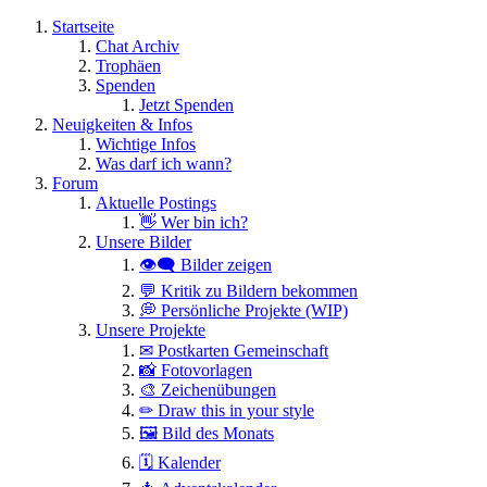
Startseite
Chat Archiv
Trophäen
Spenden
Jetzt Spenden
Neuigkeiten & Infos
Wichtige Infos
Was darf ich wann?
Forum
Aktuelle Postings
👋 Wer bin ich?
Unsere Bilder
👁️‍🗨️ Bilder zeigen
💬 Kritik zu Bildern bekommen
💭 Persönliche Projekte (WIP)
Unsere Projekte
✉ Postkarten Gemeinschaft
📸 Fotovorlagen
🎨 Zeichenübungen
✏ Draw this in your style
🖼 Bild des Monats
🗓 Kalender