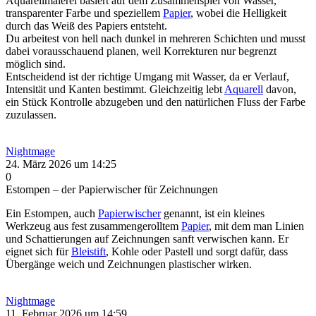
Aquarellmalerei basiert auf dem Zusammenspiel von Wasser,
transparenter Farbe und speziellem
Papier
, wobei die Helligkeit
durch das Weiß des Papiers entsteht.
Du arbeitest von hell nach dunkel in mehreren Schichten und musst
dabei vorausschauend planen, weil Korrekturen nur begrenzt
möglich sind.
Entscheidend ist der richtige Umgang mit Wasser, da er Verlauf,
Intensität und Kanten bestimmt. Gleichzeitig lebt
Aquarell
davon,
ein Stück Kontrolle abzugeben und den natürlichen Fluss der Farbe
zuzulassen.
Nightmage
24. März 2026 um 14:25
0
Estompen – der Papierwischer für Zeichnungen
Ein Estompen, auch
Papierwischer
genannt, ist ein kleines
Werkzeug aus fest zusammengerolltem
Papier
, mit dem man Linien
und Schattierungen auf Zeichnungen sanft verwischen kann. Er
eignet sich für
Bleistift
, Kohle oder Pastell und sorgt dafür, dass
Übergänge weich und Zeichnungen plastischer wirken.
Nightmage
11. Februar 2026 um 14:59