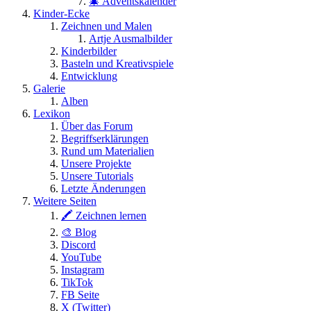
🎄 Adventskalender
Kinder-Ecke
Zeichnen und Malen
Artje Ausmalbilder
Kinderbilder
Basteln und Kreativspiele
Entwicklung
Galerie
Alben
Lexikon
Über das Forum
Begriffserklärungen
Rund um Materialien
Unsere Projekte
Unsere Tutorials
Letzte Änderungen
Weitere Seiten
🖍 Zeichnen lernen
🎨 Blog
Discord
YouTube
Instagram
TikTok
FB Seite
X (Twitter)