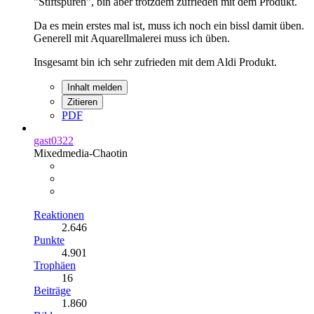
"Stiftspuren", bin aber trotzdem zufrieden mit dem Produkt.
Da es mein erstes mal ist, muss ich noch ein bissl damit üben.
Generell mit Aquarellmalerei muss ich üben.
Insgesamt bin ich sehr zufrieden mit dem Aldi Produkt.
Inhalt melden
Zitieren
PDF
gast0322
Mixedmedia-Chaotin
Reaktionen
2.646
Punkte
4.901
Trophäen
16
Beiträge
1.860