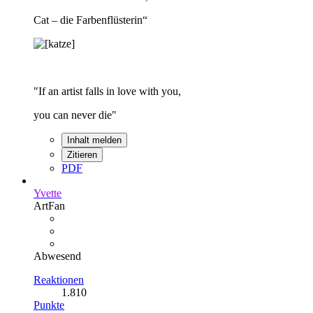
Cat – die Farbenflüsterin“
"If an artist falls in love with you,
you can never die"
Inhalt melden
Zitieren
PDF
Yvette
ArtFan
Abwesend
Reaktionen
1.810
Punkte