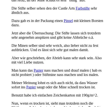
das Holz, an der Mine schaut es sehr "billig" aus.
Die Stifte selber sehen den der Castle Arts
Farbstifte
sehr
ähnlich aus.
Dazu gab es in der Packung einen
Pinsel
mit kleinen
Borsten
dazu.
Jetzt aber die Überraschung: Die Stifte lassen sich trotzdem
sehr angenehm anspitzen und gibt keine Abbrüche o.ä.
Die Minen selber sind sehr weich, also lieber nicht zu fest
aufdrücken. Und es lässt sich sehr gut malen damit.
Aber wie geschrieben, der Abrieb kann sehr stark sein. Also
mit viel Liebe nutzen.
Man kann das
Papier
nass machen und drauf malen ( hab es
nicht probiert ) oder Stiftmine nass machen und los malen.
Meiner Meinung lohnt es sich auch nicht, da dass Wasser
sofort ins
Papier
saugt oder die Mine schnell trocken ist.
Benutzt habe ich einfachen Zeichenkarton mit 190g/m^2.
Nun, wenn es trocken ist, sieht man trotzdem noch die