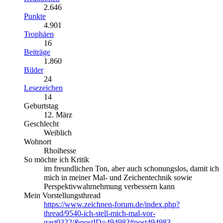
2.646
Punkte
4.901
Trophäen
16
Beiträge
1.860
Bilder
24
Lesezeichen
14
Geburtstag
12. März
Geschlecht
Weiblich
Wohnort
Rhoihesse
So möchte ich Kritik
im freundlichen Ton, aber auch schonungslos, damit ich
mich in meiner Mal- und Zeichentechnik sowie
Perspektivwahrnehmung verbessern kann
Mein Vorstellungsthread
https://www.zeichnen-forum.de/index.php?
thread/9540-ich-stell-mich-mal-vor-
gast0322/&postID=494983#post494983