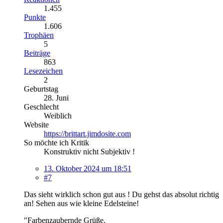
1.455
Punkte
1.606
Trophäen
5
Beiträge
863
Lesezeichen
2
Geburtstag
28. Juni
Geschlecht
Weiblich
Website
https://brittart.jimdosite.com
So möchte ich Kritik
Konstruktiv nicht Subjektiv !
13. Oktober 2024 um 18:51
#7
Das sieht wirklich schon gut aus ! Du gehst das absolut richtig
an! Sehen aus wie kleine Edelsteine!
"Farbenzaubernde Grüße,