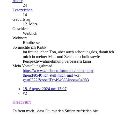
Bilder
24
Lesezeichen
14
Geburtstag
12. März
Geschlecht
Weiblich
Wohnort
Rhoihesse
So möchte ich Kritik
im freundlichen Ton, aber auch schonungslos, damit ich
mich in meiner Mal- und Zeichentechnik sowie
Perspektivwahrnehmung verbessern kann
Mein Vorstellungsthread
https://www.zeichnen-forum.de/index.php?
thread/9540-ich-stell-mich-mal-vor-
gast0322/&postID=494983#post494983
18. August 2024 um 15:07
#2
Kreativstift
Es freut mich , dass Du mit den Stiften zufrieden bist.