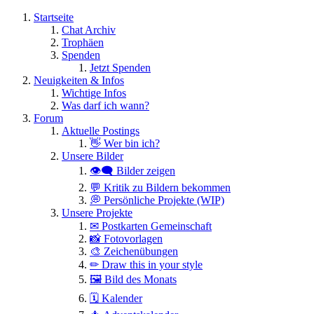
Startseite
Chat Archiv
Trophäen
Spenden
Jetzt Spenden
Neuigkeiten & Infos
Wichtige Infos
Was darf ich wann?
Forum
Aktuelle Postings
👋 Wer bin ich?
Unsere Bilder
👁️‍🗨️ Bilder zeigen
💬 Kritik zu Bildern bekommen
💭 Persönliche Projekte (WIP)
Unsere Projekte
✉ Postkarten Gemeinschaft
📸 Fotovorlagen
🎨 Zeichenübungen
✏ Draw this in your style
🖼 Bild des Monats
🗓 Kalender