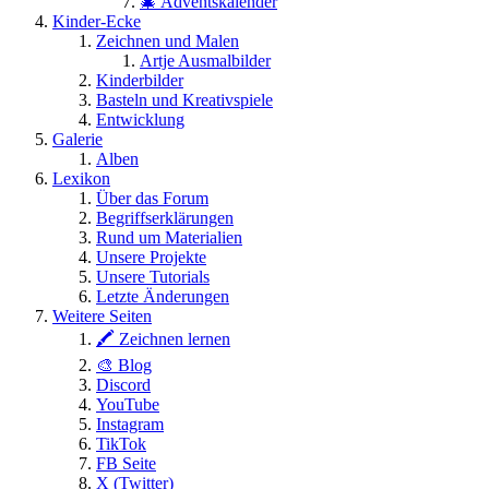
🎄 Adventskalender
Kinder-Ecke
Zeichnen und Malen
Artje Ausmalbilder
Kinderbilder
Basteln und Kreativspiele
Entwicklung
Galerie
Alben
Lexikon
Über das Forum
Begriffserklärungen
Rund um Materialien
Unsere Projekte
Unsere Tutorials
Letzte Änderungen
Weitere Seiten
🖍 Zeichnen lernen
🎨 Blog
Discord
YouTube
Instagram
TikTok
FB Seite
X (Twitter)