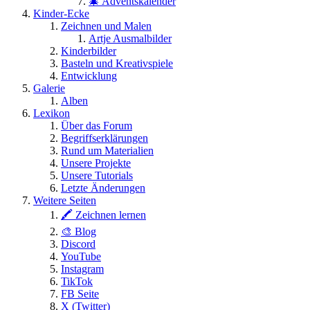
🎄 Adventskalender
Kinder-Ecke
Zeichnen und Malen
Artje Ausmalbilder
Kinderbilder
Basteln und Kreativspiele
Entwicklung
Galerie
Alben
Lexikon
Über das Forum
Begriffserklärungen
Rund um Materialien
Unsere Projekte
Unsere Tutorials
Letzte Änderungen
Weitere Seiten
🖍 Zeichnen lernen
🎨 Blog
Discord
YouTube
Instagram
TikTok
FB Seite
X (Twitter)