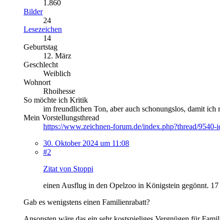
1.860
Bilder
24
Lesezeichen
14
Geburtstag
12. März
Geschlecht
Weiblich
Wohnort
Rhoihesse
So möchte ich Kritik
im freundlichen Ton, aber auch schonungslos, damit ic
Mein Vorstellungsthread
https://www.zeichnen-forum.de/index.php?thread/9540-
30. Oktober 2024 um 11:08
#2
Zitat von Stoppi
einen Ausflug in den Opelzoo in Königstein gegönnt. 17 E
Gab es wenigstens einen Familienrabatt?
Ansonsten wäre das ein sehr kostspieliges Vergnügen für Famil