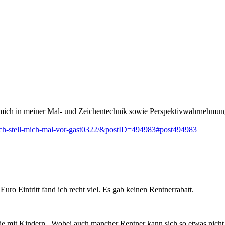
h mich in meiner Mal- und Zeichentechnik sowie Perspektivwahrnehmun
ich-stell-mich-mal-vor-gast0322/&postID=494983#post494983
uro Eintritt fand ich recht viel. Es gab keinen Rentnerrabatt.
ie mit Kindern...Wobei auch mancher Rentner kann sich so etwas nicht 