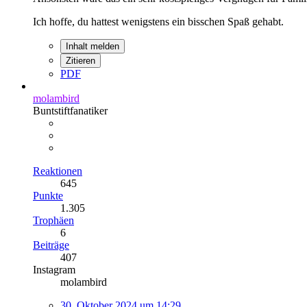
Ich hoffe, du hattest wenigstens ein bisschen Spaß gehabt.
Inhalt melden
Zitieren
PDF
molambird
Buntstiftfanatiker
Reaktionen
645
Punkte
1.305
Trophäen
6
Beiträge
407
Instagram
molambird
30. Oktober 2024 um 14:29