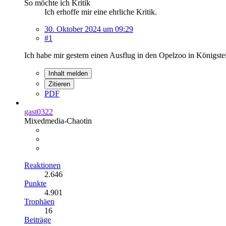
So möchte ich Kritik
Ich erhoffe mir eine ehrliche Kritik.
30. Oktober 2024 um 09:29
#1
Ich habe mir gestern einen Ausflug in den Opelzoo in Königstein
Inhalt melden
Zitieren
PDF
gast0322
Mixedmedia-Chaotin
Reaktionen
2.646
Punkte
4.901
Trophäen
16
Beiträge