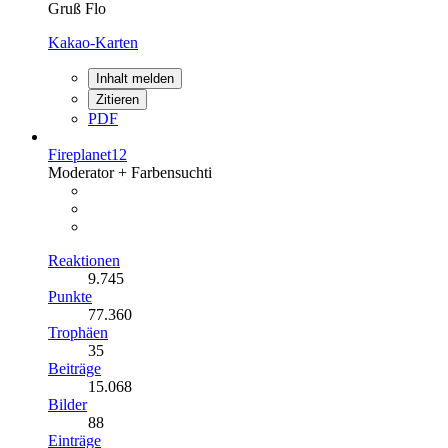
Gruß Flo
Kakao-Karten
Inhalt melden
Zitieren
PDF
Fireplanet12
Moderator + Farbensuchti
Reaktionen
9.745
Punkte
77.360
Trophäen
35
Beiträge
15.068
Bilder
88
Einträge