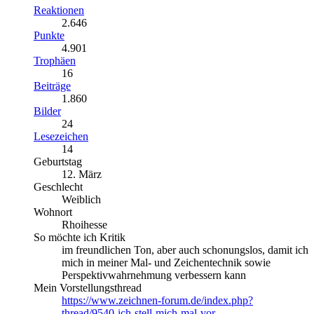
Reaktionen
2.646
Punkte
4.901
Trophäen
16
Beiträge
1.860
Bilder
24
Lesezeichen
14
Geburtstag
12. März
Geschlecht
Weiblich
Wohnort
Rhoihesse
So möchte ich Kritik
im freundlichen Ton, aber auch schonungslos, damit ich
mich in meiner Mal- und Zeichentechnik sowie
Perspektivwahrnehmung verbessern kann
Mein Vorstellungsthread
https://www.zeichnen-forum.de/index.php?
thread/9540-ich-stell-mich-mal-vor-