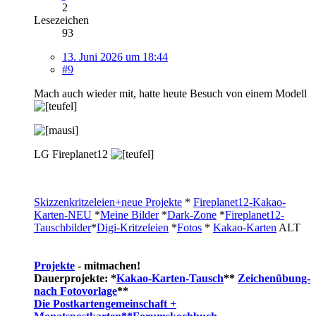
2
Lesezeichen
93
13. Juni 2026 um 18:44
#9
Mach auch wieder mit, hatte heute Besuch von einem Modell
LG Fireplanet12
Skizzenkritzeleien+neue Projekte
*
Fireplanet12-Kakao-
Karten-NEU
*
Meine Bilder
*
Dark-Zone
*
Fireplanet12-
Tauschbilder
*
Digi-Kritzeleien
*
Fotos
*
Kakao-Karten
ALT
Projekte
- mitmachen!
Dauerprojekte: *
Kakao-Karten-Tausch
**
Zeichenübung-
nach Fotovorlage
**
Die Postkartengemeinschaft +