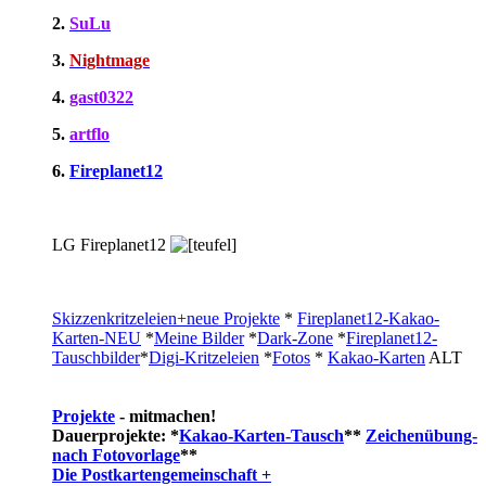
2.
SuLu
3.
Nightmage
4.
gast0322
5.
artflo
6.
Fireplanet12
LG Fireplanet12
Skizzenkritzeleien+neue Projekte
*
Fireplanet12-Kakao-
Karten-NEU
*
Meine Bilder
*
Dark-Zone
*
Fireplanet12-
Tauschbilder
*
Digi-Kritzeleien
*
Fotos
*
Kakao-Karten
ALT
Projekte
- mitmachen!
Dauerprojekte: *
Kakao-Karten-Tausch
**
Zeichenübung-
nach Fotovorlage
**
Die Postkartengemeinschaft +