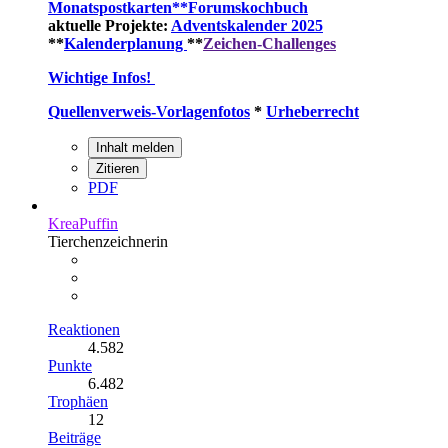
Monatspostkarten**
Forumskochbuch
aktuelle Projekte:
Adventskalender 2025
**
Kalenderplanung
**
Zeichen-Challenges
Wichtige Infos!
Quellenverweis-Vorlagenfotos
*
Urheberrecht
Inhalt melden
Zitieren
PDF
KreaPuffin
Tierchenzeichnerin
Reaktionen
4.582
Punkte
6.482
Trophäen
12
Beiträge