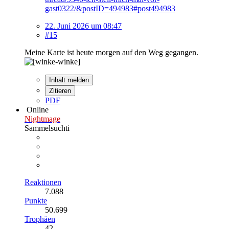
gast0322/&postID=494983#post494983
22. Juni 2026 um 08:47
#15
Meine Karte ist heute morgen auf den Weg gegangen.
Inhalt melden
Zitieren
PDF
Online
Nightmage
Sammelsuchti
Reaktionen
7.088
Punkte
50.699
Trophäen
42