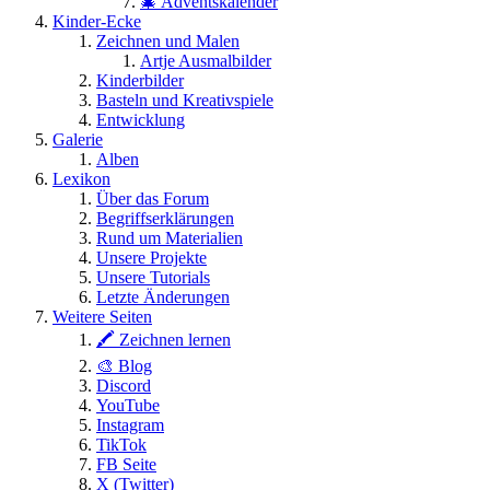
🎄 Adventskalender
Kinder-Ecke
Zeichnen und Malen
Artje Ausmalbilder
Kinderbilder
Basteln und Kreativspiele
Entwicklung
Galerie
Alben
Lexikon
Über das Forum
Begriffserklärungen
Rund um Materialien
Unsere Projekte
Unsere Tutorials
Letzte Änderungen
Weitere Seiten
🖍 Zeichnen lernen
🎨 Blog
Discord
YouTube
Instagram
TikTok
FB Seite
X (Twitter)