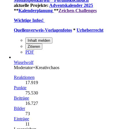
Monatspostkarten**
Forumskochbuch
aktuelle Projekte:
Adventskalender 2025
**
Kalenderplanung
**
Zeichen-Challenges
Wichtige Infos!
Quellenverweis-Vorlagenfotos
*
Urheberrecht
Inhalt melden
Zitieren
PDF
Wuselwolf
Moderator+Kreativchaos
Reaktionen
17.919
Punkte
75.530
Beiträge
16.727
Bilder
73
Einträge
11