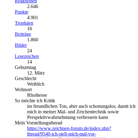
Reaktionen
2.646
Punkte
4.901
Trophäen
16
Beiträge
1.860
Bilder
24
Lesezeichen
14
Geburtstag
12. März
Geschlecht
Weiblich
Wohnort
Rhoihesse
So möchte ich Kritik
im freundlichen Ton, aber auch schonungslos, damit ich
mich in meiner Mal- und Zeichentechnik sowie
Perspektivwahrnehmung verbessern kann
Mein Vorstellungsthread
https://www.zeichnen-forum.de/index.php?
thread/9540-ich-stell-mich-mal-vor-