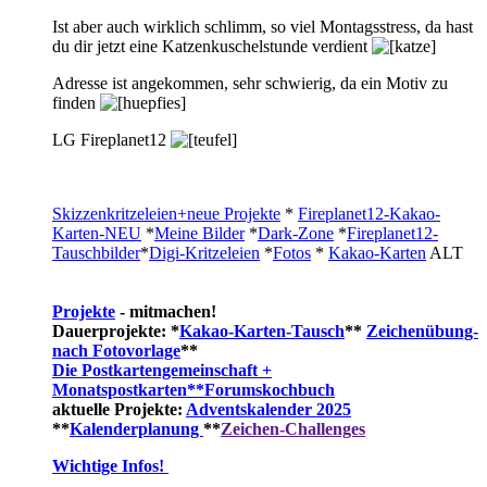
Ist aber auch wirklich schlimm, so viel Montagsstress, da hast
du dir jetzt eine Katzenkuschelstunde verdient
Adresse ist angekommen, sehr schwierig, da ein Motiv zu
finden
LG Fireplanet12
Skizzenkritzeleien+neue Projekte
*
Fireplanet12-Kakao-
Karten-NEU
*
Meine Bilder
*
Dark-Zone
*
Fireplanet12-
Tauschbilder
*
Digi-Kritzeleien
*
Fotos
*
Kakao-Karten
ALT
Projekte
- mitmachen!
Dauerprojekte: *
Kakao-Karten-Tausch
**
Zeichenübung-
nach Fotovorlage
**
Die Postkartengemeinschaft +
Monatspostkarten**
Forumskochbuch
aktuelle Projekte:
Adventskalender 2025
**
Kalenderplanung
**
Zeichen-Challenges
Wichtige Infos!