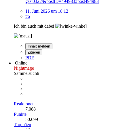
gast0322/&postID=494983#post494983
11. Juni 2026 um 18:12
#6
Ich bin auch mit dabei
Inhalt melden
Zitieren
PDF
Online
Nightmage
Sammelsuchti
Reaktionen
7.088
Punkte
50.699
Trophäen