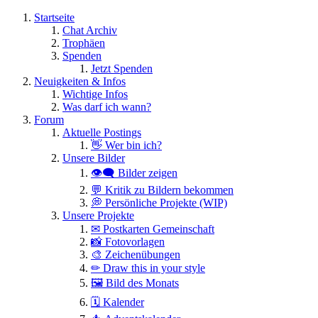
Startseite
Chat Archiv
Trophäen
Spenden
Jetzt Spenden
Neuigkeiten & Infos
Wichtige Infos
Was darf ich wann?
Forum
Aktuelle Postings
👋 Wer bin ich?
Unsere Bilder
👁️‍🗨️ Bilder zeigen
💬 Kritik zu Bildern bekommen
💭 Persönliche Projekte (WIP)
Unsere Projekte
✉ Postkarten Gemeinschaft
📸 Fotovorlagen
🎨 Zeichenübungen
✏ Draw this in your style
🖼 Bild des Monats
🗓 Kalender