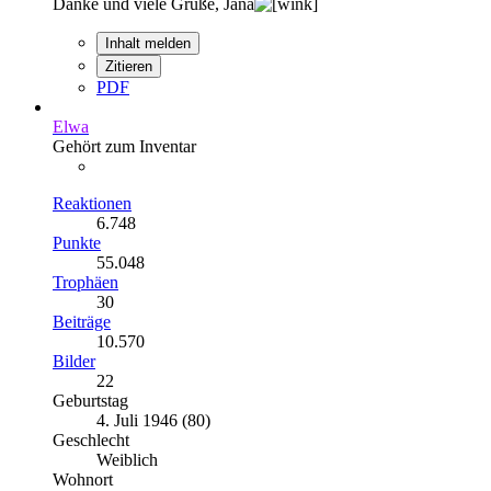
Danke und viele Grüße, Jana
Inhalt melden
Zitieren
PDF
Elwa
Gehört zum Inventar
Reaktionen
6.748
Punkte
55.048
Trophäen
30
Beiträge
10.570
Bilder
22
Geburtstag
4. Juli 1946 (80)
Geschlecht
Weiblich
Wohnort