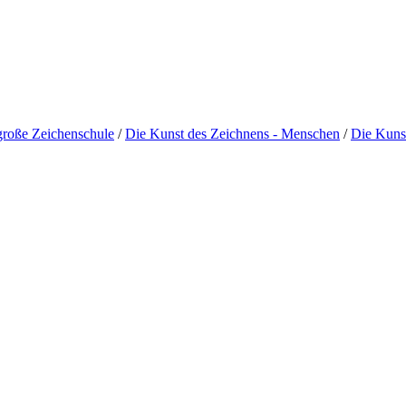
große Zeichenschule
/
Die Kunst des Zeichnens - Menschen
/
Die Kunst