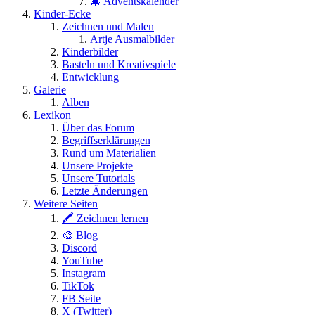
🎄 Adventskalender
Kinder-Ecke
Zeichnen und Malen
Artje Ausmalbilder
Kinderbilder
Basteln und Kreativspiele
Entwicklung
Galerie
Alben
Lexikon
Über das Forum
Begriffserklärungen
Rund um Materialien
Unsere Projekte
Unsere Tutorials
Letzte Änderungen
Weitere Seiten
🖍 Zeichnen lernen
🎨 Blog
Discord
YouTube
Instagram
TikTok
FB Seite
X (Twitter)