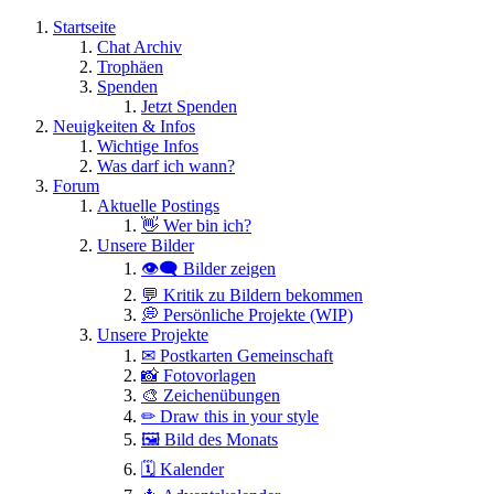
Startseite
Chat Archiv
Trophäen
Spenden
Jetzt Spenden
Neuigkeiten & Infos
Wichtige Infos
Was darf ich wann?
Forum
Aktuelle Postings
👋 Wer bin ich?
Unsere Bilder
👁️‍🗨️ Bilder zeigen
💬 Kritik zu Bildern bekommen
💭 Persönliche Projekte (WIP)
Unsere Projekte
✉ Postkarten Gemeinschaft
📸 Fotovorlagen
🎨 Zeichenübungen
✏ Draw this in your style
🖼 Bild des Monats
🗓 Kalender