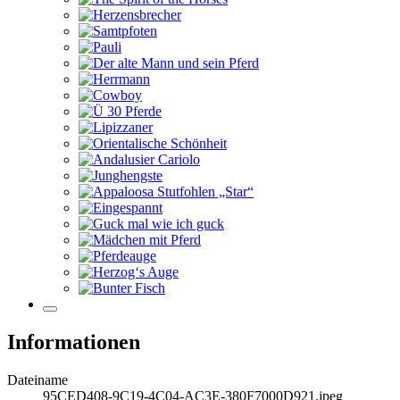
Informationen
Dateiname
95CED408-9C19-4C04-AC3E-380F7000D921.jpeg