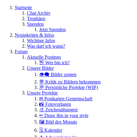
Startseite
Chat Archiv
Trophäen
Spenden
Jetzt Spenden
Neuigkeiten & Infos
Wichtige Infos
Was darf ich wann?
Forum
Aktuelle Postings
👋 Wer bin ich?
Unsere Bilder
👁️‍🗨️ Bilder zeigen
💬 Kritik zu Bildern bekommen
💭 Persönliche Projekte (WIP)
Unsere Projekte
✉ Postkarten Gemeinschaft
📸 Fotovorlagen
🎨 Zeichenübungen
✏ Draw this in your style
🖼 Bild des Monats
🗓 Kalender