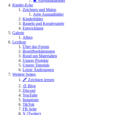
🎄 Adventskalender
Kinder-Ecke
Zeichnen und Malen
Artje Ausmalbilder
Kinderbilder
Basteln und Kreativspiele
Entwicklung
Galerie
Alben
Lexikon
Über das Forum
Begriffserklärungen
Rund um Materialien
Unsere Projekte
Unsere Tutorials
Letzte Änderungen
Weitere Seiten
🖍 Zeichnen lernen
🎨 Blog
Discord
YouTube
Instagram
TikTok
FB Seite
X (Twitter)