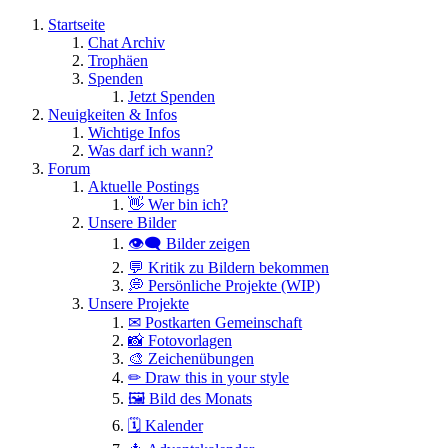
Startseite
Chat Archiv
Trophäen
Spenden
Jetzt Spenden
Neuigkeiten & Infos
Wichtige Infos
Was darf ich wann?
Forum
Aktuelle Postings
👋 Wer bin ich?
Unsere Bilder
👁️‍🗨️ Bilder zeigen
💬 Kritik zu Bildern bekommen
💭 Persönliche Projekte (WIP)
Unsere Projekte
✉ Postkarten Gemeinschaft
📸 Fotovorlagen
🎨 Zeichenübungen
✏ Draw this in your style
🖼 Bild des Monats
🗓 Kalender