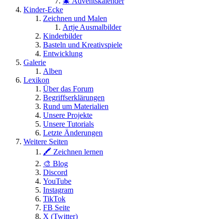
🎄 Adventskalender
Kinder-Ecke
Zeichnen und Malen
Artje Ausmalbilder
Kinderbilder
Basteln und Kreativspiele
Entwicklung
Galerie
Alben
Lexikon
Über das Forum
Begriffserklärungen
Rund um Materialien
Unsere Projekte
Unsere Tutorials
Letzte Änderungen
Weitere Seiten
🖍 Zeichnen lernen
🎨 Blog
Discord
YouTube
Instagram
TikTok
FB Seite
X (Twitter)