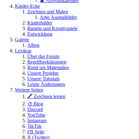
🎄 Adventskalender
Kinder-Ecke
Zeichnen und Malen
Artje Ausmalbilder
Kinderbilder
Basteln und Kreativspiele
Entwicklung
Galerie
Alben
Lexikon
Über das Forum
Begriffserklärungen
Rund um Materialien
Unsere Projekte
Unsere Tutorials
Letzte Änderungen
Weitere Seiten
🖍 Zeichnen lernen
🎨 Blog
Discord
YouTube
Instagram
TikTok
FB Seite
X (Twitter)