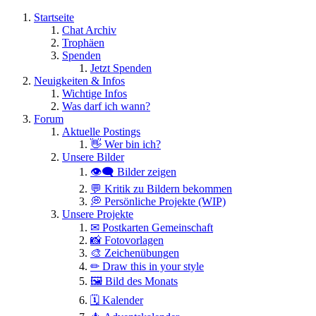
Startseite
Chat Archiv
Trophäen
Spenden
Jetzt Spenden
Neuigkeiten & Infos
Wichtige Infos
Was darf ich wann?
Forum
Aktuelle Postings
👋 Wer bin ich?
Unsere Bilder
👁️‍🗨️ Bilder zeigen
💬 Kritik zu Bildern bekommen
💭 Persönliche Projekte (WIP)
Unsere Projekte
✉ Postkarten Gemeinschaft
📸 Fotovorlagen
🎨 Zeichenübungen
✏ Draw this in your style
🖼 Bild des Monats
🗓 Kalender