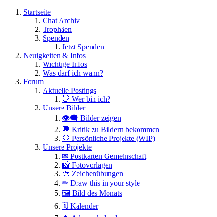
Startseite
Chat Archiv
Trophäen
Spenden
Jetzt Spenden
Neuigkeiten & Infos
Wichtige Infos
Was darf ich wann?
Forum
Aktuelle Postings
👋 Wer bin ich?
Unsere Bilder
👁️‍🗨️ Bilder zeigen
💬 Kritik zu Bildern bekommen
💭 Persönliche Projekte (WIP)
Unsere Projekte
✉ Postkarten Gemeinschaft
📸 Fotovorlagen
🎨 Zeichenübungen
✏ Draw this in your style
🖼 Bild des Monats
🗓 Kalender