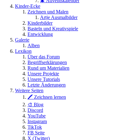
🎄 Adventskalender
Kinder-Ecke
Zeichnen und Malen
Artje Ausmalbilder
Kinderbilder
Basteln und Kreativspiele
Entwicklung
Galerie
Alben
Lexikon
Über das Forum
Begriffserklärungen
Rund um Materialien
Unsere Projekte
Unsere Tutorials
Letzte Änderungen
Weitere Seiten
🖍 Zeichnen lernen
🎨 Blog
Discord
YouTube
Instagram
TikTok
FB Seite
X (Twitter)