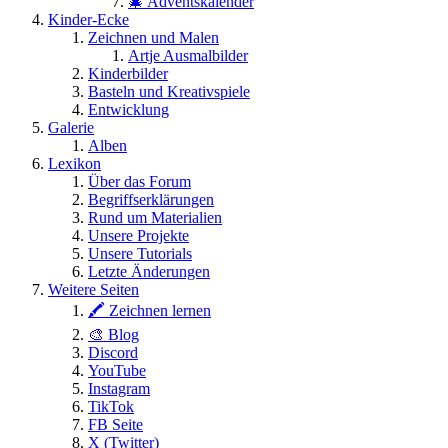
🎄 Adventskalender
Kinder-Ecke
Zeichnen und Malen
Artje Ausmalbilder
Kinderbilder
Basteln und Kreativspiele
Entwicklung
Galerie
Alben
Lexikon
Über das Forum
Begriffserklärungen
Rund um Materialien
Unsere Projekte
Unsere Tutorials
Letzte Änderungen
Weitere Seiten
🖍 Zeichnen lernen
🎨 Blog
Discord
YouTube
Instagram
TikTok
FB Seite
X (Twitter)