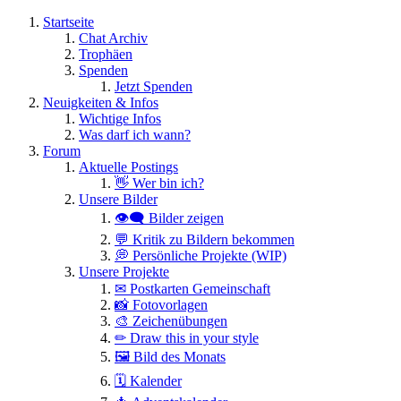
Startseite
Chat Archiv
Trophäen
Spenden
Jetzt Spenden
Neuigkeiten & Infos
Wichtige Infos
Was darf ich wann?
Forum
Aktuelle Postings
👋 Wer bin ich?
Unsere Bilder
👁️‍🗨️ Bilder zeigen
💬 Kritik zu Bildern bekommen
💭 Persönliche Projekte (WIP)
Unsere Projekte
✉ Postkarten Gemeinschaft
📸 Fotovorlagen
🎨 Zeichenübungen
✏ Draw this in your style
🖼 Bild des Monats
🗓 Kalender