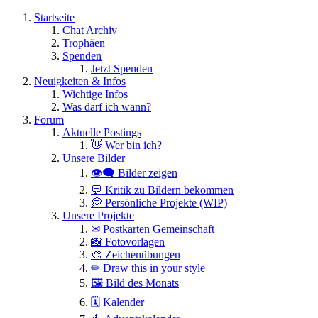
Startseite
Chat Archiv
Trophäen
Spenden
Jetzt Spenden
Neuigkeiten & Infos
Wichtige Infos
Was darf ich wann?
Forum
Aktuelle Postings
👋 Wer bin ich?
Unsere Bilder
👁️‍🗨️ Bilder zeigen
💬 Kritik zu Bildern bekommen
💭 Persönliche Projekte (WIP)
Unsere Projekte
✉ Postkarten Gemeinschaft
📸 Fotovorlagen
🎨 Zeichenübungen
✏ Draw this in your style
🖼 Bild des Monats
🗓 Kalender