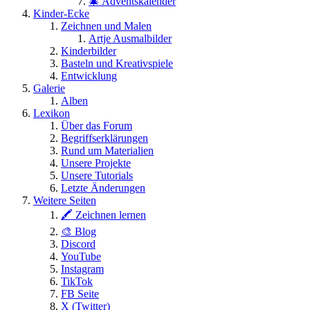
🎄 Adventskalender
Kinder-Ecke
Zeichnen und Malen
Artje Ausmalbilder
Kinderbilder
Basteln und Kreativspiele
Entwicklung
Galerie
Alben
Lexikon
Über das Forum
Begriffserklärungen
Rund um Materialien
Unsere Projekte
Unsere Tutorials
Letzte Änderungen
Weitere Seiten
🖍 Zeichnen lernen
🎨 Blog
Discord
YouTube
Instagram
TikTok
FB Seite
X (Twitter)