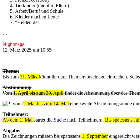
Tierkinder (und ihre Eltern)
Arbeit/Beruf und Schule
Kleider machen Leute
"Helden der
…
Nightmage
12. März 2025 um 10:55
Thema:
Bis zum
31. März
könnt ihr eure Themenvorschläge einreichen. Selbst
Abstimmung:
Vom
1. April bis zum 30. April
findet die Abstimmung über das Thema s
vom
1. Mai bis zum 14. Mai
eine zweite Abstimmungsrunde dur
Teilnehmer:
Ab dem 1. Mai
startet die
Suche
nach Teilnehmern.
Bis spätestens Jul
Abgabe:
Die Zeichnungen müssen bis spätestens
1. September
eingereicht werd