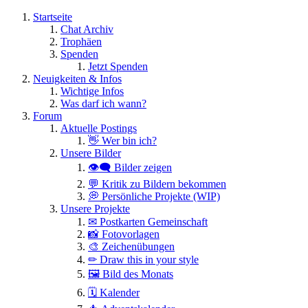
Startseite
Chat Archiv
Trophäen
Spenden
Jetzt Spenden
Neuigkeiten & Infos
Wichtige Infos
Was darf ich wann?
Forum
Aktuelle Postings
👋 Wer bin ich?
Unsere Bilder
👁️‍🗨️ Bilder zeigen
💬 Kritik zu Bildern bekommen
💭 Persönliche Projekte (WIP)
Unsere Projekte
✉ Postkarten Gemeinschaft
📸 Fotovorlagen
🎨 Zeichenübungen
✏ Draw this in your style
🖼 Bild des Monats
🗓 Kalender