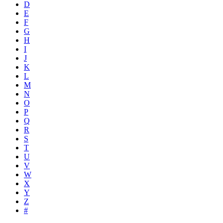
D
E
F
G
H
I
J
K
L
M
N
O
P
Q
R
S
T
U
V
W
X
Y
Z
#