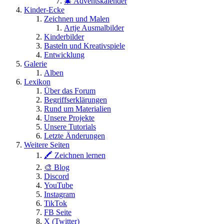
🎄 Adventskalender
Kinder-Ecke
Zeichnen und Malen
Artje Ausmalbilder
Kinderbilder
Basteln und Kreativspiele
Entwicklung
Galerie
Alben
Lexikon
Über das Forum
Begriffserklärungen
Rund um Materialien
Unsere Projekte
Unsere Tutorials
Letzte Änderungen
Weitere Seiten
🖍 Zeichnen lernen
🎨 Blog
Discord
YouTube
Instagram
TikTok
FB Seite
X (Twitter)